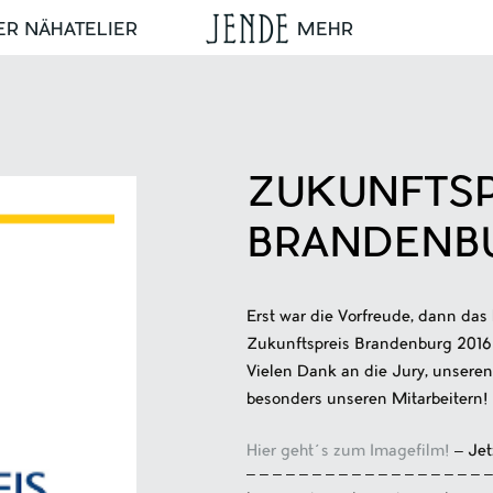
ER NÄHATELIER
MEHR
ZUKUNFTSP
BRANDENBU
Erst war die Vorfreude, dann das
Zukunftspreis Brandenburg 2016 
Vielen Dank an die Jury, unsere
besonders unseren Mitarbeitern!
Hier geht´s zum Imagefilm!
– Jet
– – – – – – – – – – – – – – – – – – –