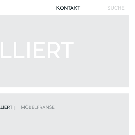
Search
KONTAKT
for:
LLIERT
LIERT |
MÖBELFRANSE