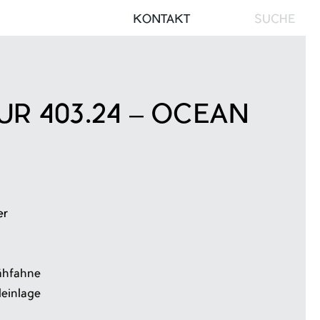
Search
KONTAKT
for:
R 403.24 – OCEAN
er
d
nähfahne
leinlage