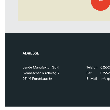
←
ADRESSE
Jende Manufaktur GbR
Telefon 03562
Keunescher Kirchweg 3
Fax 03562 /
03149 Forst/Lausitz
E-Mail
info@je