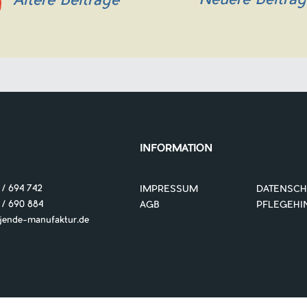
Neuere Beiträ
Ältere Beiträge
INFORMATION
 / 694 742
IMPRESSUM
DATENSCH
 690 884
AGB
PFLEGEHI
nde-manufaktur.de