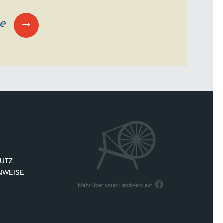
→
ge
UTZ
NWEISE
Mehr über unser Handwerk auf